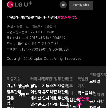
Family Site
LG유플러스
이용약관
위치기반서비스 이용약관
개인정보처리방침
㈜엘지유플러스
|
대표이사 : 홍범식
사업자등록번호 : 220-81-39938
통신판매신고 제 2015-서울용산-00481호
주소 : 서울특별시 용산구 한강대로 32
고객센터 : 1544-7003 (평일 9:00-18:00)
Copyright ⓒ LG Uplus Corp. All right reserved.
모바일지원
제공기능
공간
커뮤니케이션
블로그
업무관리
전문
특별한
모바일
커뮤니케이션
메일
기능소개
전자결재
업무
가치
요금안내
업무관리
메신저
튜토리얼
근태관리
웍스플러스
관리
이벤트
고객지원
전문
게시판
인사이트
업무관리
보안 및
영업관리
공지사항
업무
일정관리
고객사례
웹디스크
관리
인사관리
자료실