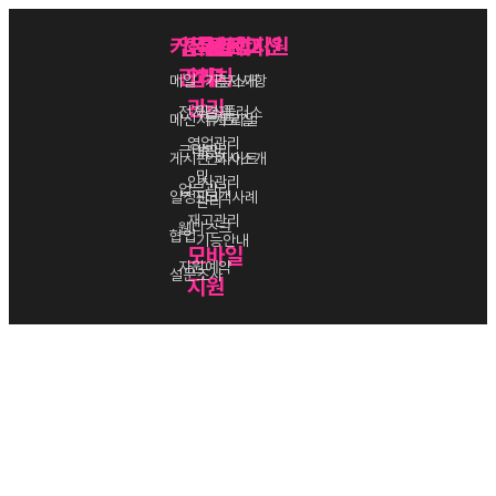
커뮤니케이션
업무
전문
특별한
블로그
고객지원
관리
업무
가치
메일
기능소개
공지사항
관리
전자결재
웍스플러스
메신저
튜토리얼
자료실
영업관리
근태관리
보안
게시판
인사이트
회사소개
및
인사관리
업무관리
일정관리
고객사례
관리
재고관리
웹디스크
협업
기능안내
모바일
자원예약
설문조사
지원