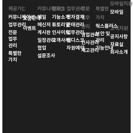
모바일지원
제공기능
공간
커뮤니케이션
블로그
업무관리
전문
특별한
모바일
커뮤니케이션
메일
기능소개
전자결재
업무
가치
요금안내
업무관리
메신저
튜토리얼
근태관리
웍스플러스
관리
이벤트
고객지원
전문
게시판
인사이트
업무관리
보안 및
영업관리
공지사항
업무
일정관리
고객사례
웹디스크
관리
인사관리
자료실
관리
협업
자원예약
기능안내
재고관리
회사소개
특별한
설문조사
가치