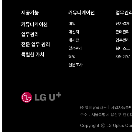
제공기능
커뮤니케이션
업무관
메일
전자결재
커뮤니케이션
메신저
근태관리
업무관리
게시판
업무관리
전문 업무 관리
일정관리
웹디스크
특별한 가치
협업
자원예약
설문조사
㈜엘지유플러스
|
사업자등록번호 
주소 : 서울특별시 용산구 한강
Copyright ⓒ LG Uplus Corp