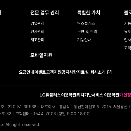
리
전문 업무 관리
특별한 가치
블
영업관리
웍스플러스
기능
인사관리
보안 및 관리
튜토
재고관리
기능안내
인사
고객
모바일지원
요금안내
이벤트
고객지원
공지사항
자료실
회사소개
LG유플러스
이용약관
위치기반서비스 이용약관
개인정
: 220-81-39938
|
대표이사 : 홍범식
|
통신판매신고 제 2015-서울용산-
대로 32
|
고객센터 : 1544-7003 (평일 9:00-18:00)
. All right reserved.