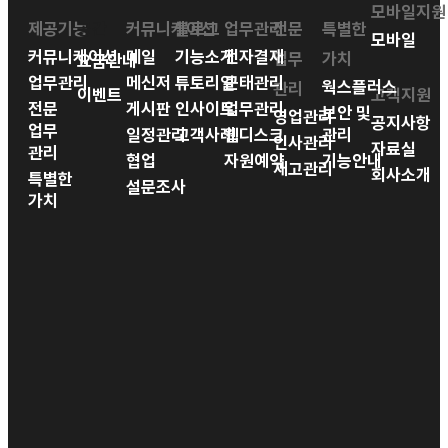
모바일지원
제공기능
공간
커뮤니케이션
블로그
업무관리
전문
특별한
모바일
커뮤니케이션
메일
기능소개
전자결재
업무
가치
요금안내
업무관리
메신저
튜토리얼
근태관리
웍스플러스
관리
이벤트
고객지원
전문
게시판
인사이트
업무관리
보안 및
영업관리
공지사항
업무
일정관리
고객사례
웹디스크
관리
인사관리
자료실
관리
협업
자원예약
기능안내
재고관리
회사소개
특별한
설문조사
가치