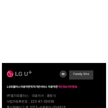
Family Site
LG유플러스
이용약관
위치기반서비스 이용약관
개인정보처리방침
㈜엘지유플러스
|
대표이사 : 홍범식
사업자등록번호 : 220-81-39938
통신판매신고 제 2015-서울용산-00481호