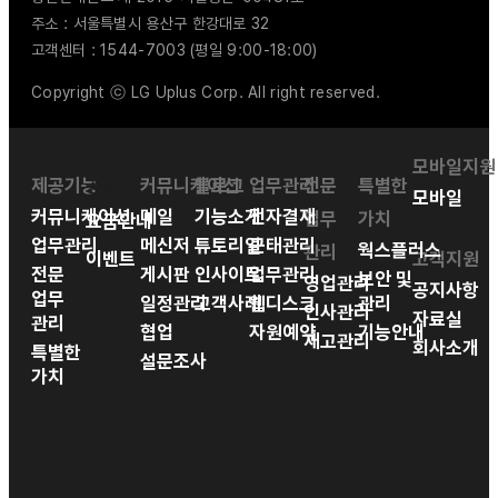
주소 : 서울특별시 용산구 한강대로 32
고객센터 : 1544-7003 (평일 9:00-18:00)
Copyright ⓒ LG Uplus Corp. All right reserved.
모바일지원
제공기능
공간
커뮤니케이션
블로그
업무관리
전문
특별한
모바일
커뮤니케이션
메일
기능소개
전자결재
업무
가치
요금안내
업무관리
메신저
튜토리얼
근태관리
웍스플러스
관리
이벤트
고객지원
전문
게시판
인사이트
업무관리
보안 및
영업관리
공지사항
업무
일정관리
고객사례
웹디스크
관리
인사관리
자료실
관리
협업
자원예약
기능안내
재고관리
회사소개
특별한
설문조사
가치