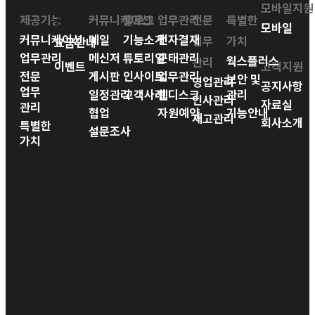
모바일지원
제공기능
공간
커뮤니케이션
블로그
업무관리
전문
특별한
모바일
커뮤니케이션
메일
기능소개
전자결재
업무
가치
요금안내
업무관리
메신저
튜토리얼
근태관리
웍스플러스
관리
이벤트
고객지원
전문
게시판
인사이트
업무관리
보안 및
영업관리
공지사항
업무
일정관리
고객사례
웹디스크
관리
인사관리
자료실
관리
협업
자원예약
기능안내
재고관리
회사소개
특별한
설문조사
가치