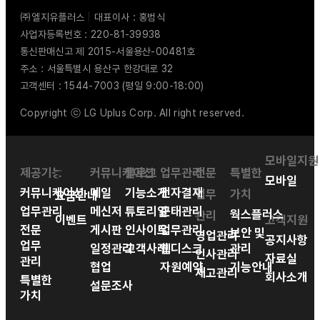
㈜엘지유플러스
|
대표이사 : 홍범식
사업자등록번호 : 220-81-39938
통신판매신고 제 2015-서울용산-00481호
주소 : 서울특별시 용산구 한강대로 32
고객센터 : 1544-7003 (평일 9:00-18:00)
Copyright ⓒ LG Uplus Corp. All right reserved.
모바일지원
제공기능
공간
커뮤니케이션
블로그
업무관리
전문
특별한
모바일
커뮤니케이션
메일
기능소개
전자결재
업무
가치
요금안내
업무관리
메신저
튜토리얼
근태관리
웍스플러스
관리
이벤트
고객지원
전문
게시판
인사이트
업무관리
보안 및
영업관리
공지사항
업무
일정관리
고객사례
웹디스크
관리
인사관리
자료실
관리
협업
자원예약
기능안내
재고관리
회사소개
특별한
설문조사
가치