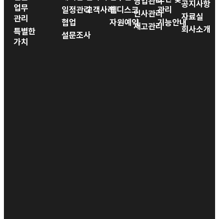
영업관리
공지사항
업무
일정관리
고객사례
웹디스크
관리
인사관리
자료실
관리
협업
자원예약
기능안내
재고관리
회사소개
특별한
설문조사
가치