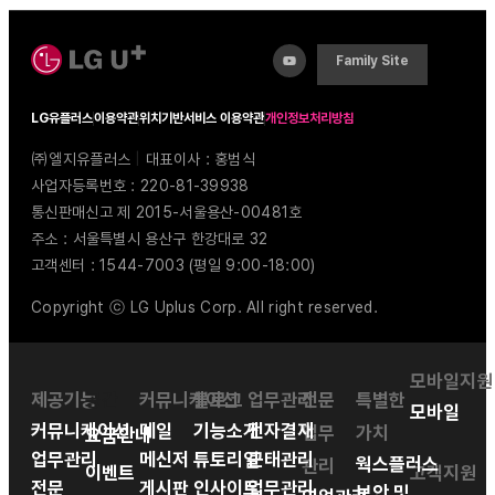
Family Site
LG유플러스
이용약관
위치기반서비스 이용약관
개인정보처리방침
㈜엘지유플러스
|
대표이사 : 홍범식
사업자등록번호 : 220-81-39938
통신판매신고 제 2015-서울용산-00481호
주소 : 서울특별시 용산구 한강대로 32
고객센터 : 1544-7003 (평일 9:00-18:00)
Copyright ⓒ LG Uplus Corp. All right reserved.
모바일지원
제공기능
공간
커뮤니케이션
블로그
업무관리
전문
특별한
모바일
커뮤니케이션
메일
기능소개
전자결재
업무
가치
요금안내
업무관리
메신저
튜토리얼
근태관리
웍스플러스
관리
이벤트
고객지원
전문
게시판
인사이트
업무관리
보안 및