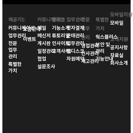
모바일지원
제공기능
공간
커뮤니케이션
블로그
업무관리
전문
특별한
모바일
커뮤니케이션
메일
기능소개
전자결재
업무
가치
요금안내
업무관리
메신저
튜토리얼
근태관리
웍스플러스
관리
이벤트
고객지원
전문
게시판
인사이트
업무관리
보안 및
영업관리
공지사항
업무
일정관리
고객사례
웹디스크
관리
인사관리
자료실
관리
협업
자원예약
기능안내
재고관리
회사소개
특별한
설문조사
가치