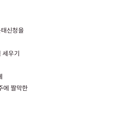
근태신청을
획 세우기
께
주에 짤막한