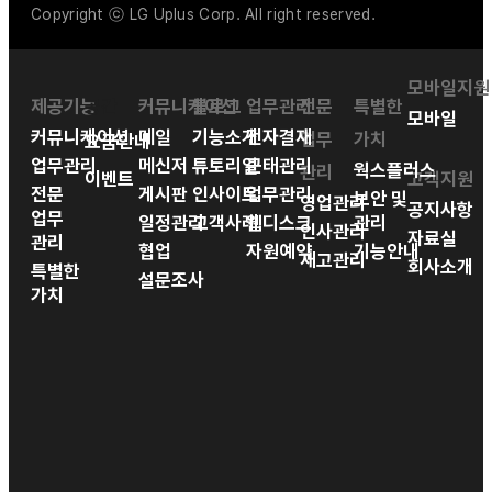
Copyright ⓒ LG Uplus Corp. All right reserved.
모바일지원
제공기능
공간
커뮤니케이션
블로그
업무관리
전문
특별한
모바일
커뮤니케이션
메일
기능소개
전자결재
업무
가치
요금안내
업무관리
메신저
튜토리얼
근태관리
웍스플러스
관리
이벤트
고객지원
전문
게시판
인사이트
업무관리
보안 및
영업관리
공지사항
업무
일정관리
고객사례
웹디스크
관리
인사관리
자료실
관리
협업
자원예약
기능안내
재고관리
회사소개
특별한
설문조사
가치