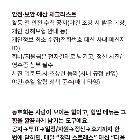
안전·보안·예산 체크리스트
활동 전 안전 수칙 공지(야간 조깅 시 밝은 복장,
개인 상해보험 안내 등)
개인정보 최소 수집(전화번호 대신 사내 메신저
ID)
회비/지원금은 전자결재로 남기고, 정산 사진/
영수증 첨부 필수
사진 업로드 시 초상권 동의(사내 규정 반영)
야간·휴일 알림 정책 준수(매너 타임)
동호회는 사람이 모이는 힘이고, 협업 메뉴는 그
힘을 깔끔하게 남기는 도구예요.
공지→투표→일정/자원→정산→후기까지 한
번에 닫히면, 매달 “정리 스트레스” 대신 “다음