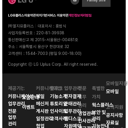
Family Site
LG유플러스
이용약관
위치기반서비스 이용약관
개인정보처리방침
㈜엘지유플러스
|
대표이사 : 홍범식
사업자등록번호 : 220-81-39938
통신판매신고 제 2015-서울용산-00481호
주소 : 서울특별시 용산구 한강대로 32
고객센터 : 1544-7003 (평일 9:00-18:00)
Copyright ⓒ LG Uplus Corp. All right reserved.
모바일지원
제공기능
공간
커뮤니케이션
블로그
업무관리
전문
특별한
모바일
커뮤니케이션
메일
기능소개
전자결재
업무
가치
요금안내
업무관리
메신저
튜토리얼
근태관리
웍스플러스
관리
이벤트
고객지원
전문
게시판
인사이트
업무관리
보안 및
영업관리
공지사항
업무
일정관리
고객사례
웹디스크
관리
인사관리
자료실
관리
협업
자원예약
기능안내