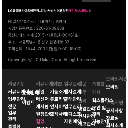
LG유플러스
이용약관
위치기반서비스 이용약관
개인정보처리방침
㈜엘지유플러스
|
대표이사 : 홍범식
사업자등록번호 : 220-81-39938
통신판매신고 제 2015-서울용산-00481호
주소 : 서울특별시 용산구 한강대로 32
고객센터 : 1544-7003 (평일 9:00-18:00)
Copyright ⓒ LG Uplus Corp. All right reserved.
모바일지원
제공기능
공간
커뮤니케이션
블로그
업무관리
전문
특별한
모바일
커뮤니케이션
메일
기능소개
전자결재
업무
가치
요금안내
업무관리
메신저
튜토리얼
근태관리
웍스플러스
관리
이벤트
고객지원
전문
게시판
인사이트
업무관리
보안 및
영업관리
공지사항
업무
일정관리
고객사례
웹디스크
관리
인사관리
자료실
관리
협업
자원예약
기능안내
재고관리
회사소개
특별한