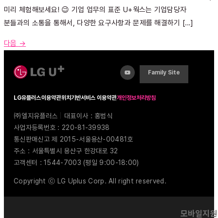
미리 체험해보세요! 😉 기업 업무의 표준 U+웍스는 기업담당자
분들과의 소통을 통해서, 다양한 요구사항과 문제를 해결하기 […]
다음
→
Family Site
LG유플러스
이용약관
위치기반서비스 이용약관
개인정보처리방침
㈜엘지유플러스
|
대표이사 : 홍범식
사업자등록번호 : 220-81-39938
통신판매신고 제 2015-서울용산-00481호
주소 : 서울특별시 용산구 한강대로 32
고객센터 : 1544-7003 (평일 9:00-18:00)
Copyright ⓒ LG Uplus Corp. All right reserved.
모바일지원