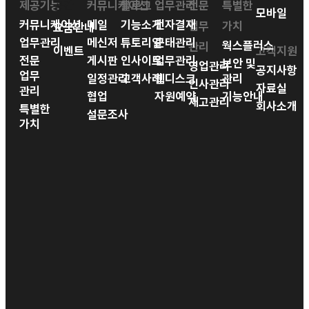
제공기능
공간
커뮤니케이션
블로그
업무관리
전문
특별한
모바일
커뮤니케이션
메일
기능소개
전자결재
업무
가치
요금안내
업무관리
메신저
튜토리얼
근태관리
웍스플러스
관리
이벤트
고객지원
전문
게시판
인사이트
업무관리
보안 및
영업관리
공지사항
업무
일정관리
고객사례
웹디스크
관리
인사관리
자료실
관리
협업
자원예약
기능안내
재고관리
회사소개
특별한
설문조사
가치