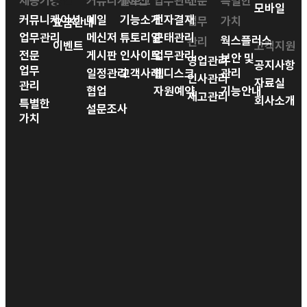
제공기능
공간
커뮤니케이션
블로그
업무관리
전문
특별한
모바일
커뮤니케이션
메일
기능소개
전자결재
업무
가치
요금안내
업무관리
메신저
튜토리얼
근태관리
웍스플러스
관리
이벤트
고객지원
전문
게시판
인사이트
업무관리
보안 및
영업관리
공지사항
업무
일정관리
고객사례
웹디스크
관리
인사관리
자료실
관리
협업
자원예약
기능안내
재고관리
회사소개
특별한
설문조사
가치