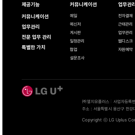
제공기능
커뮤니케이션
업무관
메일
전자결재
커뮤니케이션
메신저
근태관리
업무관리
게시판
업무관리
전문 업무 관리
일정관리
웹디스크
특별한 가치
협업
자원예약
설문조사
㈜엘지유플러스
|
사업자등록번호 
주소 : 서울특별시 용산구 한강
Copyright ⓒ LG Uplus Corp