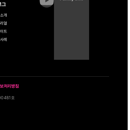
로그
소개
리얼
이트
사례
보처리방침
00481호