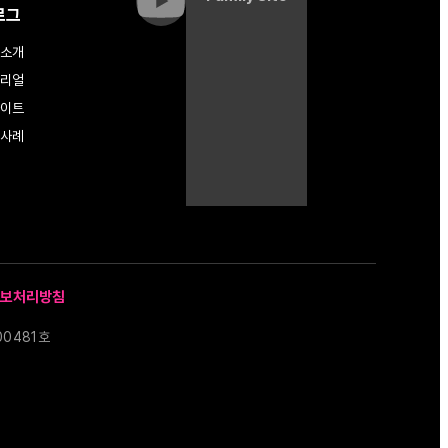
로그
소개
리얼
이트
사례
보처리방침
00481호