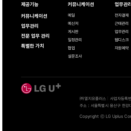
제공기능
커뮤니케이션
업무관
메일
전자결재
커뮤니케이션
메신저
근태관리
업무관리
게시판
업무관리
전문 업무 관리
일정관리
웹디스크
특별한 가치
협업
자원예약
설문조사
㈜엘지유플러스
|
사업자등록번호 
주소 : 서울특별시 용산구 한강
Copyright ⓒ LG Uplus Corp