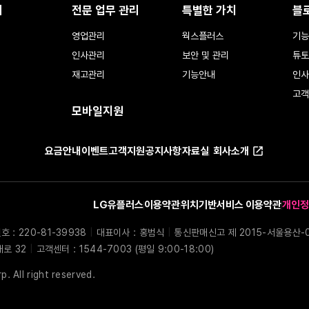
리
전문 업무 관리
특별한 가치
블
영업관리
웍스플러스
기능
인사관리
보안 및 관리
튜토
재고관리
기능안내
인사
고객
모바일지원
요금안내
이벤트
고객지원
공지사항
자료실
회사소개
LG유플러스
이용약관
위치기반서비스 이용약관
개인정
: 220-81-39938
|
대표이사 : 홍범식
|
통신판매신고 제 2015-서울용산-
대로 32
|
고객센터 : 1544-7003 (평일 9:00-18:00)
. All right reserved.