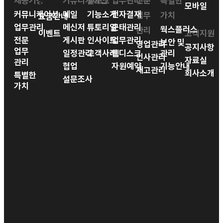
제공기능
공간
커뮤니케이션
블로그
업무관리
전문
특별한
모바일
커뮤니케이션
메일
기능소개
전자결재
업무
가치
요금안내
업무관리
메신저
튜토리얼
근태관리
웍스플러스
관리
이벤트
고객지원
전문
게시판
인사이트
업무관리
보안 및
영업관리
공지사항
업무
일정관리
고객사례
웹디스크
관리
인사관리
자료실
관리
협업
자원예약
기능안내
재고관리
회사소개
특별한
설문조사
가치