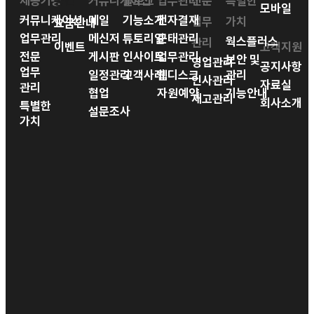
제공기능
공간
커뮤니케이션
블로그
업무관리
전문
특별한
모바일
커뮤니케이션
메일
기능소개
전자결재
업무
가치
요금안내
업무관리
메신저
튜토리얼
근태관리
웍스플러스
관리
이벤트
고객지원
전문
게시판
인사이트
업무관리
보안 및
영업관리
공지사항
업무
일정관리
고객사례
웹디스크
관리
인사관리
자료실
관리
협업
자원예약
기능안내
재고관리
회사소개
특별한
설문조사
가치