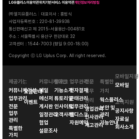
LG유플러스
이용약관
위치기반서비스 이용약관
개인정보처리방침
㈜엘지유플러스
|
대표이사 : 홍범식
사업자등록번호 : 220-81-39938
통신판매신고 제 2015-서울용산-00481호
주소 : 서울특별시 용산구 한강대로 32
고객센터 : 1544-7003 (평일 9:00-18:00)
Copyright ⓒ LG Uplus Corp. All right reserved.
모바일지원
제공기능
공간
커뮤니케이션
블로그
업무관리
전문
특별한
모바일
커뮤니케이션
메일
기능소개
전자결재
업무
가치
요금안내
업무관리
메신저
튜토리얼
근태관리
웍스플러스
관리
이벤트
고객지원
전문
게시판
인사이트
업무관리
보안 및
영업관리
공지사항
업무
일정관리
고객사례
웹디스크
관리
인사관리
자료실
관리
협업
자원예약
기능안내
재고관리
회사소개
특별한
설문조사
가치