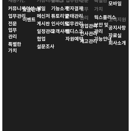
제공기능
공간
커뮤니케이션
블로그
업무관리
전문
특별한
모바일
커뮤니케이션
메일
기능소개
전자결재
업무
가치
요금안내
업무관리
메신저
튜토리얼
근태관리
웍스플러스
관리
이벤트
고객지원
전문
게시판
인사이트
업무관리
보안 및
영업관리
공지사항
업무
일정관리
고객사례
웹디스크
관리
인사관리
자료실
관리
협업
자원예약
기능안내
재고관리
회사소개
특별한
설문조사
가치