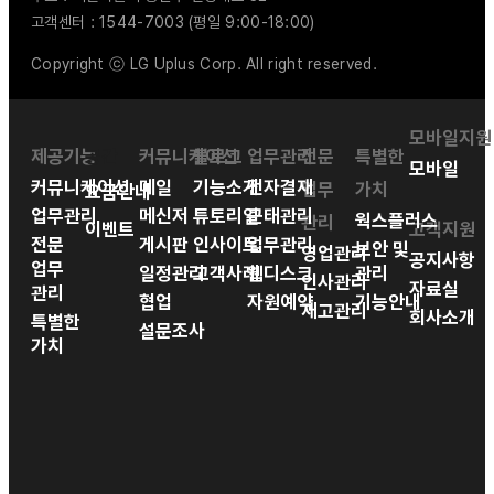
고객센터 : 1544-7003 (평일 9:00-18:00)
Copyright ⓒ LG Uplus Corp. All right reserved.
모바일지원
제공기능
공간
커뮤니케이션
블로그
업무관리
전문
특별한
모바일
커뮤니케이션
메일
기능소개
전자결재
업무
가치
요금안내
업무관리
메신저
튜토리얼
근태관리
웍스플러스
관리
이벤트
고객지원
전문
게시판
인사이트
업무관리
보안 및
영업관리
공지사항
업무
일정관리
고객사례
웹디스크
관리
인사관리
자료실
관리
협업
자원예약
기능안내
재고관리
회사소개
특별한
설문조사
가치