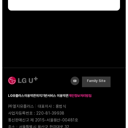
Family Site
LG유플러스
이용약관
위치기반서비스 이용약관
개인정보처리방침
㈜엘지유플러스
|
대표이사 : 홍범식
사업자등록번호 : 220-81-39938
통신판매신고 제 2015-서울용산-00481호
주소 : 서울특별시 용산구 한강대로 32