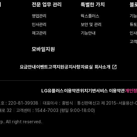
리
전문 업무 관리
특별한 가치
블
영업관리
웍스플러스
기능
인사관리
보안 및 관리
튜토
재고관리
기능안내
인사
고객
모바일지원
요금안내
이벤트
고객지원
공지사항
자료실
회사소개
LG유플러스
이용약관
위치기반서비스 이용약관
개인정
: 220-81-39938
|
대표이사 : 홍범식
|
통신판매신고 제 2015-서울용산-
대로 32
|
고객센터 : 1544-7003 (평일 9:00-18:00)
. All right reserved.