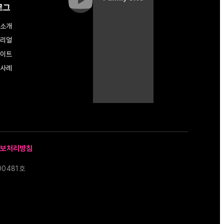
로그
소개
리얼
이트
사례
보처리방침
00481호