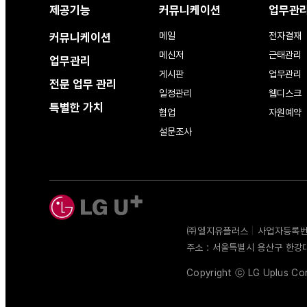
제공기능
커뮤니케이션
업무관
메일
전자결재
커뮤니케이션
메신저
근태관리
업무관리
게시판
업무관리
전문 업무 관리
일정관리
웹디스크
특별한 가치
협업
자원예약
설문조사
㈜엘지유플러스
|
사업자등록번호 
주소 : 서울특별시 용산구 한강
Copyright ⓒ LG Uplus Corp